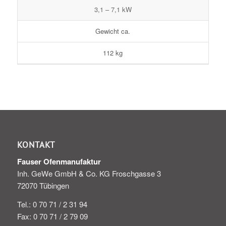
3,1 – 7,1 kW
Gewicht ca.
112 kg
KONTAKT
Fauser Ofenmanufaktur
Inh. GeWe GmbH & Co. KG Froschgasse 3
72070 Tübingen
Tel.: 0 70 71 / 2 31 94
Fax: 0 70 71 / 2 79 09