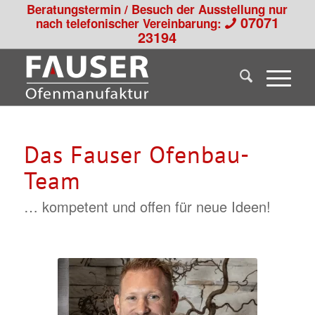
Beratungstermin / Besuch der Ausstellung nur
07071
nach telefonischer Vereinbarung:
23194
Das Fauser Ofenbau-
Team
… kompetent und offen für neue Ideen!