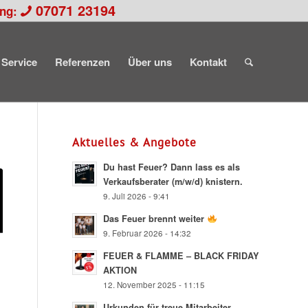
07071 23194
ung:
Service
Referenzen
Über uns
Kontakt
Aktuelles & Angebote
Du hast Feuer? Dann lass es als
Verkaufsberater (m/w/d) knistern.
9. Juli 2026 - 9:41
Das Feuer brennt weiter
9. Februar 2026 - 14:32
FEUER & FLAMME – BLACK FRIDAY
AKTION
12. November 2025 - 11:15
Urkunden für treue Mitarbeiter