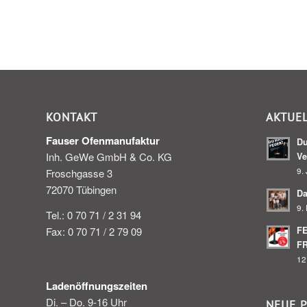
KONTAKT
AKTUE
Fauser Ofenmanufaktur
Du
Inh. GeWe GmbH & Co. KG
Ve
9. 
Froschgasse 3
72070 Tübingen
Da
9.
Tel.: 0 70 71 / 2 31 94
Fax: 0 70 71 / 2 79 09
F
F
12
Ladenöffnungszeiten
Di. – Do. 9-16 Uhr
NEUE 