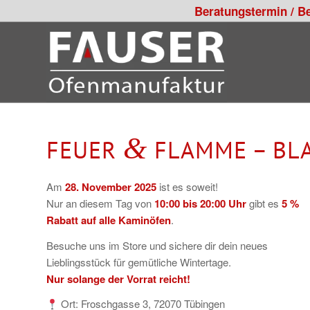
Beratungstermin / B
&
FEUER
FLAMME – BLA
Am
28. November 2025
ist es soweit!
Nur an diesem Tag von
10:00 bis 20:00 Uhr
gibt es
5 %
Rabatt auf alle Kaminöfen
.
Besuche uns im Store und sichere dir dein neues
Lieblingsstück für gemütliche Wintertage.
Nur solange der Vorrat reicht!
Ort: Froschgasse 3, 72070 Tübingen